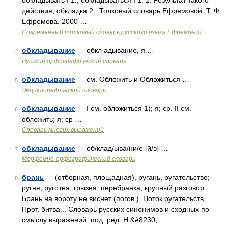
обкладывать I 1., обкладываться I 1. 2. Результат такого
действия; обкладка 2.. Толковый словарь Ефремовой. Т. Ф.
Ефремова. 2000 …
Современный толковый словарь русского языка Ефремовой
обкладывание
— обкл адывание, я …
4
Русский орфографический словарь
обкладывание
— см. Обложить и Обложиться …
5
Энциклопедический словарь
обкладывание
— I см. обложиться 1); я; ср. II см.
6
обложить; я; ср …
Словарь многих выражений
обкладывание
— об/клад/ыва/ни/е [й/э] …
7
Морфемно-орфографический словарь
брань
— (отборная, площадная), ругань, ругательство;
8
ругня, руготня, грызня, перебранка; крупный разговор.
Брань на вороту не виснет (погов.). Поток ругательств. ..
Прот. битва... Словарь русских синонимов и сходных по
смыслу выражений. под. ред. Н.&#8230; …