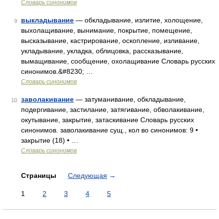
Словарь синонимов
выкладывание
— обкладывание, излитие, холощение,
9
выхолащивание, вынимание, покрытие, помещение,
высказывание, кастрирование, оскопление, изливание,
укладывание, укладка, облицовка, рассказывание,
вымащивание, сообщение, охолащивание Словарь русских
синонимов.&#8230; …
Словарь синонимов
заволакивание
— затуманивание, обкладывание,
10
подергивание, застилание, затягивание, обволакивание,
окутывание, закрытие, затаскивание Словарь русских
синонимов. заволакивание сущ., кол во синонимов: 9 •
закрытие (18) • …
Словарь синонимов
Страницы
Следующая
→
1
2
3
4
5